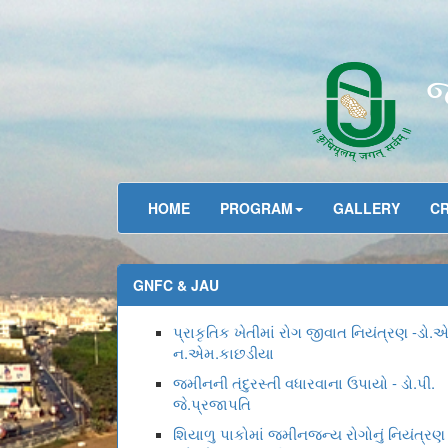
જ
HOME
PROGRAM
GALLERY
C
GNFC & JAU
પ્રાકૃતિક ખેતીમાં રોગ જીવાત નિયંત્રણ -ડો.
ન.એમ.કાછડીયા
જમીનની તંદુરસ્તી વધારવાના ઉપાયો - ડો.પી.
જે.પ્રજાપતિ
શિયાળુ પાકોમાં જમીનજન્ય રોગોનું નિયંત્રણ