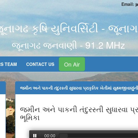
Email:
j
ૂનાગઢ કૃષિ યુનિવર્સિટી - જૂના
જૂનાગઢ જનવાણી - 91.2 MHz
On Air
RS TEAM
CONTACT US
જમીન અને પાકની તંદુરસ્તી સુધારવા પ્રાકૃતિક ખેતીમાં સુક્ષ્મજીવાણુંન
એ
જમીન અને પાકની તંદુરસ્તી સુધારવા પ્રાક
ભૂમિકા
00:00