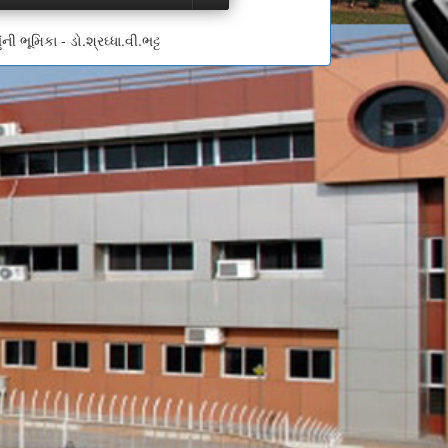
ી ભૂમિકા - ડો.શ્રઘ્ધા.વી.ભટ્ટ