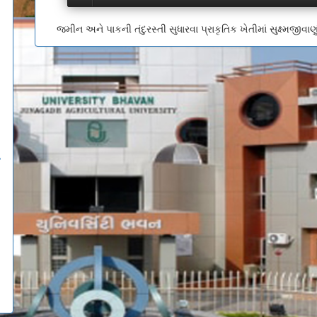
જમીન અને પાકની તંદુરસ્તી સુધારવા પ્રાકૃતિક ખેતીમાં સુક્ષ્મજીવાણુંન
ઉ