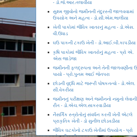
- ડો.જે.આર.તલાવીયા
સુક્ષ્મ જીવોનો જમીનની તંદુરસ્તી જાળવવામાં
ઉપયોગ અને મહત્વ - ડો.સી.એમ.ભાલીયા
ખેતી પાકોમાં જૈવિક ખાતરનું મહત્વ - ડો.એસ.
વી.ઉંધાડ
ઘઉ પાકની ટકાઉ ખેતી - ડો.આઈ.બી.કાપડીયા
કૃષિ પાકોમાં જૈવિક ખાતરોનું મહત્વ - પ્રો એ.
એસ જાડેજા
જમીનની ફળદ્રુપતા અને તેની જાળવણીના 
પાયો - પ્રો.પુનમ આઈ જેતપરા
છોડની વૃદ્ધિ માટે જરૂરી પોષકતત્વો - ડો.એલ.
સી.વેકરીયા
જમીનનું પરીક્ષણ અને જમીનનો નમુનો લેવાની
રીત - ડો.એચ.એલ.સાકરવાડીયા
નૈસર્ગિક સ્ત્રોતોનું સંવર્ધન કરતી ખેતી એટલે
પ્રાકૃતિક ખેતી - ડો સુનીલ છોડવડીયા
જૈવિક ઘટકોનો ટકાઉ ખેતીમાં ઉપયોગ - પ્રો
એસ વી લાઠીયા