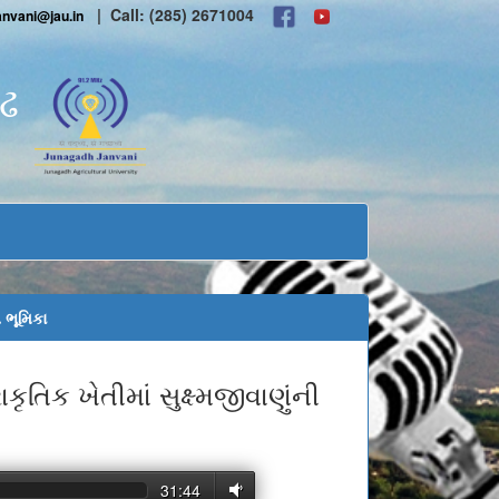
| Call: (285) 2671004
anvani@jau.in
ગઢ
ી ભૂમિકા
ૃતિક ખેતીમાં સુક્ષ્મજીવાણુંની
31:44