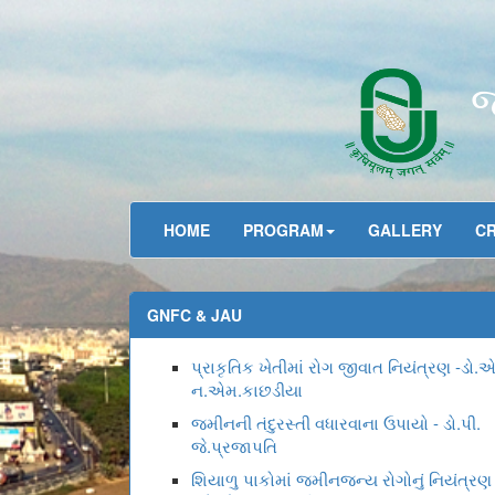
જ
HOME
PROGRAM
GALLERY
C
GNFC & JAU
પ્રાકૃતિક ખેતીમાં રોગ જીવાત નિયંત્રણ -ડો.
ન.એમ.કાછડીયા
જમીનની તંદુરસ્તી વધારવાના ઉપાયો - ડો.પી.
જે.પ્રજાપતિ
શિયાળુ પાકોમાં જમીનજન્ય રોગોનું નિયંત્રણ