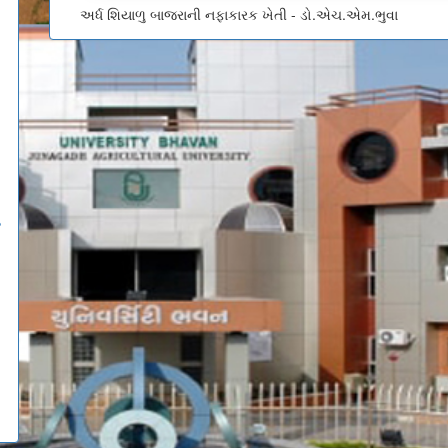
અર્ધ શિયાળુ બાજરાની નફાકારક ખેતી - ડો.એચ.એમ.ભુવા
ઉ