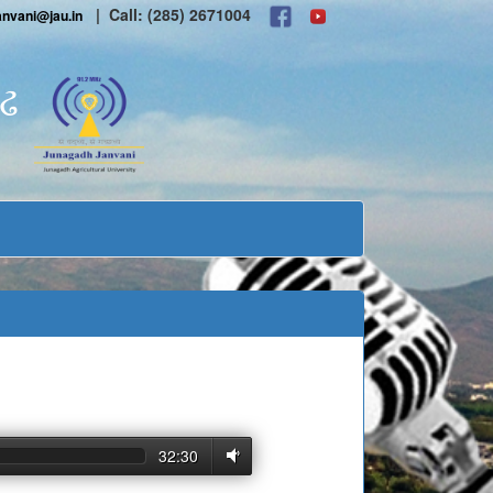
| Call: (285) 2671004
anvani@jau.in
ગઢ
32:30