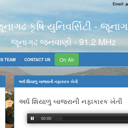
Email:
j
ૂનાગઢ કૃષિ યુનિવર્સિટી - જૂના
જૂનાગઢ જનવાણી - 91.2 MHz
On Air
RS TEAM
CONTACT US
અર્ધ શિયાળુ બાજરાની નફાકારક ખેતી
એ
અર્ધ શિયાળુ બાજરાની નફાકારક ખેતી
00:00