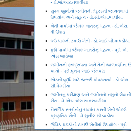
- ડો.જે.આર.તલાવીયા
સુક્ષ્મ જીવોનો જમીનની તંદુરસ્તી જાળવવામાં
ઉપયોગ અને મહત્વ - ડો.સી.એમ.ભાલીયા
ખેતી પાકોમાં જૈવિક ખાતરનું મહત્વ - ડો.એસ.
વી.ઉંધાડ
ઘઉ પાકની ટકાઉ ખેતી - ડો.આઈ.બી.કાપડીયા
કૃષિ પાકોમાં જૈવિક ખાતરોનું મહત્વ - પ્રો એ.
એસ જાડેજા
જમીનની ફળદ્રુપતા અને તેની જાળવણીના 
પાયો - પ્રો.પુનમ આઈ જેતપરા
છોડની વૃદ્ધિ માટે જરૂરી પોષકતત્વો - ડો.એલ.
સી.વેકરીયા
જમીનનું પરીક્ષણ અને જમીનનો નમુનો લેવાની
રીત - ડો.એચ.એલ.સાકરવાડીયા
નૈસર્ગિક સ્ત્રોતોનું સંવર્ધન કરતી ખેતી એટલે
પ્રાકૃતિક ખેતી - ડો સુનીલ છોડવડીયા
જૈવિક ઘટકોનો ટકાઉ ખેતીમાં ઉપયોગ - પ્રો
એસ વી લાઠીયા