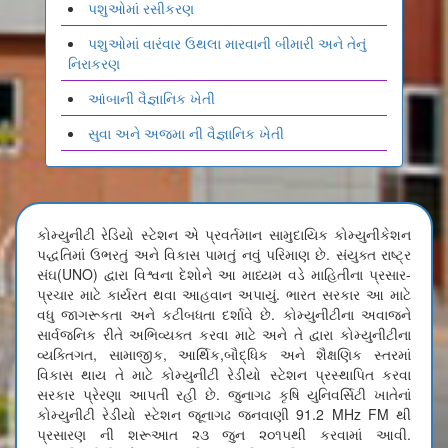
પશુઓમાં રસીકરણ
પશુઓમાં વારંવાર ઉથલા મારવાની બીમારી અને તેનું
નિરાકરણ
આંબાની વૈજ્ઞાનિક ખેતી
સુવા અને અજમા ની વૈજ્ઞાનિક ખેતી
કોમ્યુનીટી રેડિયો સ્ટેશન એ પ્રવર્તમાન સામુદાયિક કોમ્યુનીકેશન
પદ્ધતિમાં ઉભરતું અને વિકાસ પામતું નવું પરિમાણ છે. સંયુક્ત રાષ્ટ્ર
સંઘ(UNO) દ્વારા વિશ્વના દેશોને આ માધ્યમ વડે માહિતીના પ્રસાર-
પ્રચાર માટે કાર્યરત થવા આહવાન અપાયું. ભારત સરકાર આ માટે
વધુ જાગરૂકતા અને કટીબધતા દર્શાવે છે. કોમ્યુનીટીના અવાજને
સાર્વજનિક રીતે અભિવ્યક્ત કરવા માટે અને તે દ્વારા કોમ્યુનીટીના
વ્યક્તિગત, સામાજીક, આર્થિક,બૌદ્ધિક અને શૈક્ષણિક સ્તરમાં
વિકાસ થાય તે માટે કોમ્યુનીટી રેડીયો સ્ટેશન પ્રસ્થાપિત કરવા
સરકાર પ્રેરણા આપતી રહી છે. જુનાગઢ કૃષિ યુનિવર્સિટી ખાતેનાં
કોમ્યુનીટી રેડીયો સ્ટેશન જૂનાગઢ જનવાણી 91.2 MHz FM થી
પ્રસારણ ની શરૂઆત ૨૩ જુન ૨૦૧૫થી કરવામાં આવી.