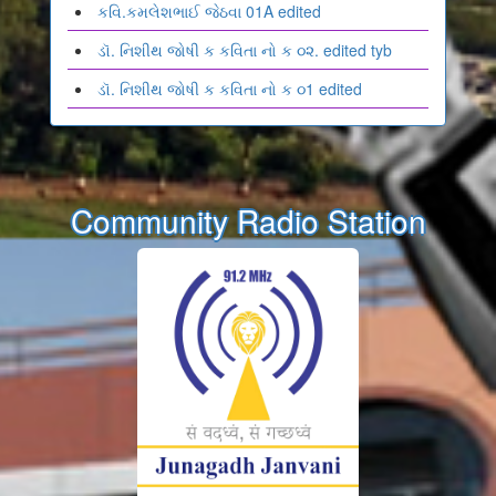
કવિ.કમલેશભાઈ જેઠવા 01A edited
ડૉ. નિશીથ જોષી ક કવિતા નો ક ૦૨. edited tyb
ડૉ. નિશીથ જોષી ક કવિતા નો ક ૦1 edited
Community Radio Station