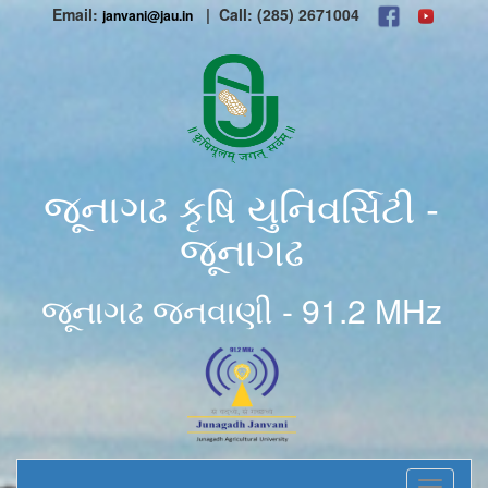
Email:
| Call: (285) 2671004
janvani@jau.in
જૂનાગઢ કૃષિ યુનિવર્સિટી -
જૂનાગઢ
જૂનાગઢ જનવાણી - 91.2 MHz