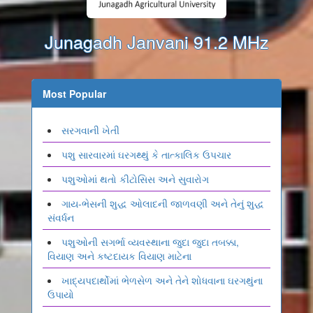
Junagadh Janvani 91.2 MHz
Most Popular
સરગવાની ખેતી
પશુ સારવારમાં ઘરગથ્થું કે તાત્કાલિક ઉપચાર
પશુઓમાં થતો કીટોસિસ અને સુવારોગ
ગાય-ભેસની શુદ્ધ ઓલાદની જાળવણી અને તેનું શુદ્ધ
સંવર્ધન
પશુઓની સગર્ભા વ્યવસ્થાના જુદા જુદા તબક્કા,
વિયાણ અને કષ્ટદાયક વિયાણ માટેના
ખાદ્યપદાર્થોમાં ભેળસેળ અને તેને શોધવાના ઘરગથુંના
ઉપાયો